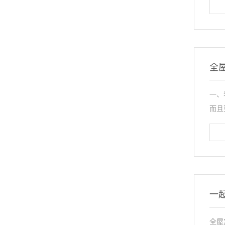
全
一、
而且
一
全屋