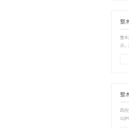
整
整木
示，2
整
四月
以护