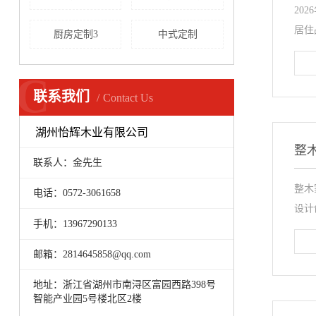
20
居住
厨房定制3
中式定制
C
联系我们
Contact Us
湖州怡辉木业有限公司
整
联系人：金先生
整木
电话：0572-3061658
设计
手机：13967290133
邮箱：2814645858@qq.com
地址：浙江省湖州市南浔区富园西路398号
智能产业园5号楼北区2楼