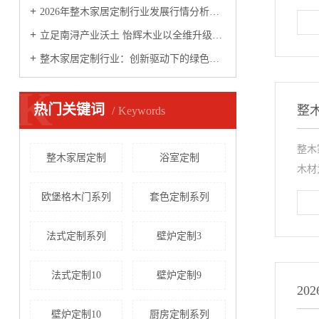
2026年整木家居定制行业发展行情分析：木作美学升级，全案固装成高端市场核心
立足南浔产业沃土 怡辉木业以全维升级定义全屋定制新价值
整木家居定制行业：创新驱动下的绿色智能新生态
K
热门关键词
整
Keywords
整木
整木家居定制
浴室定制
木材
欧堡格木门系列
套色定制系列
法式定制系列
壁炉定制3
法式定制10
壁炉定制9
2
壁炉定制10
厨房定制系列