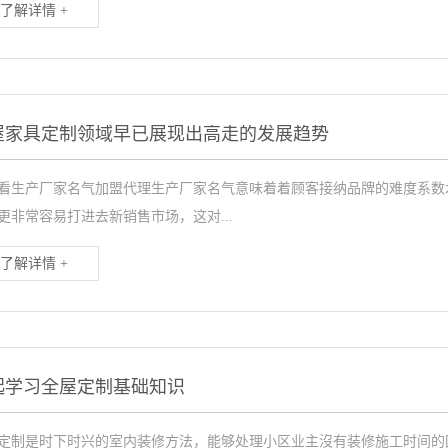
了解详情 +
屋家具定制领域早已展现出高走的发展趋势
看生产厂家名气加盟代理生产厂家名气意味着着顾客接纳品牌的难度系数
更非常容易打进去新销售市场，这对...
了解详情 +
起学习全屋定制基础知识
定制是时下时兴的室内装修方法，能够处理小区业主沒有装修施工时间的