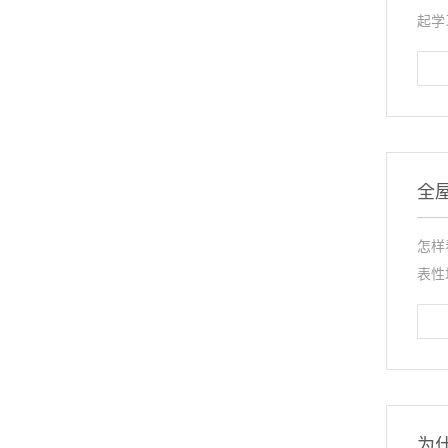
起学
全
怎样
表性
为